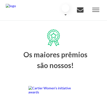
Os maiores prêmios
são nossos!