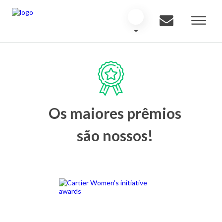
Os maiores prêmios
são nossos!