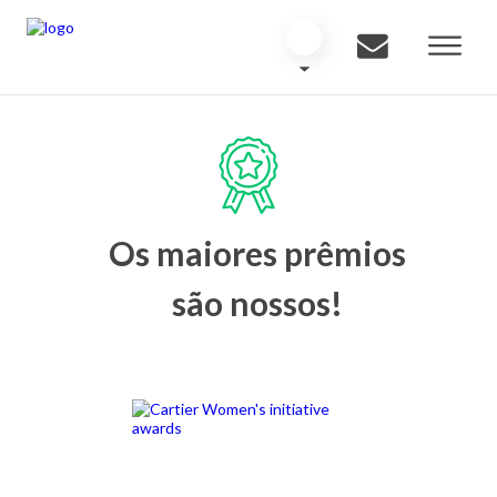
Os maiores prêmios
são nossos!