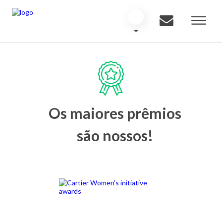
Os maiores prêmios
são nossos!