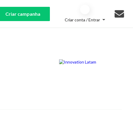
Criar campanha
Criar conta / Entrar