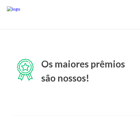
Os maiores prêmios
são nossos!