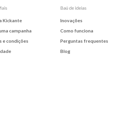
Mais
Baú de ideias
a Kickante
Inovações
 uma campanha
Como funciona
 e condições
Perguntas frequentes
idade
Blog