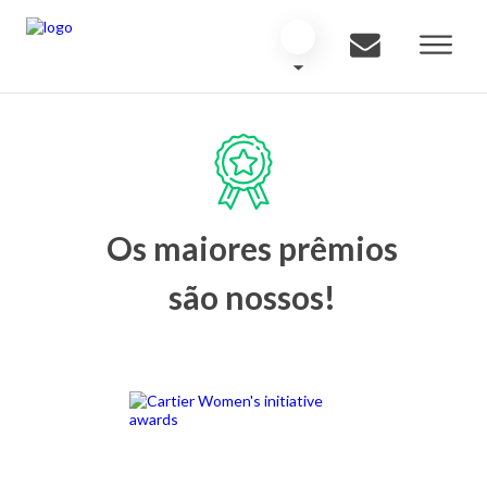
Os maiores prêmios
são nossos!