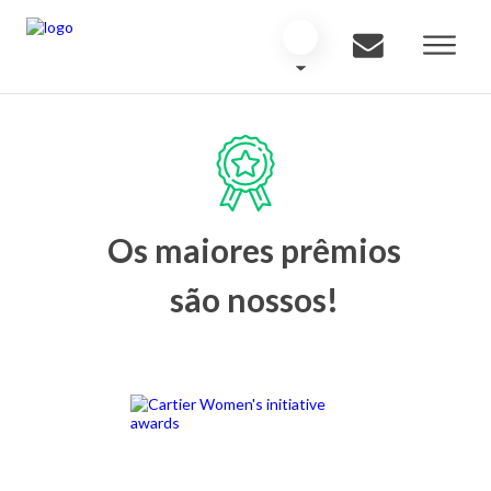
Os maiores prêmios
são nossos!