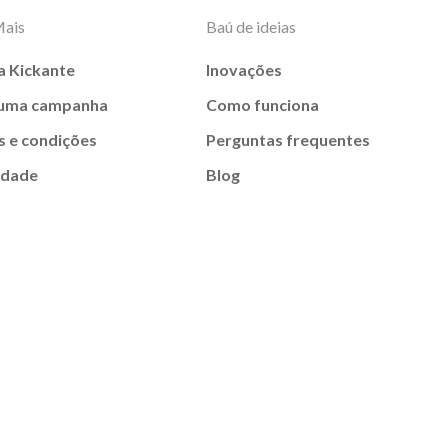
Mais
Baú de ideias
a Kickante
Inovações
 uma campanha
Como funciona
 e condições
Perguntas frequentes
idade
Blog