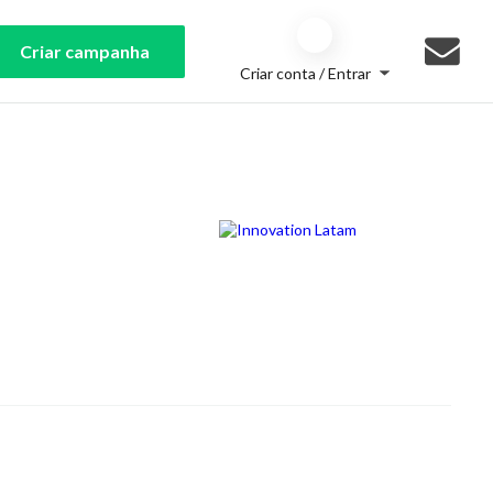
Criar campanha
Criar conta / Entrar