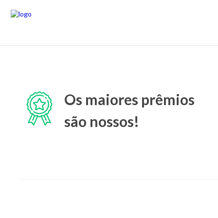
Os maiores prêmios
são nossos!