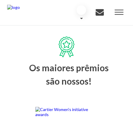
Os maiores prêmios
são nossos!