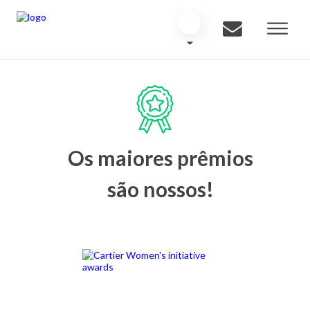
Os maiores prêmios
são nossos!