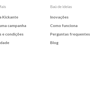
Mais
Baú de ideias
a Kickante
Inovações
 uma campanha
Como funciona
 e condições
Perguntas frequentes
idade
Blog