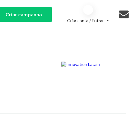
Criar campanha
Criar conta / Entrar