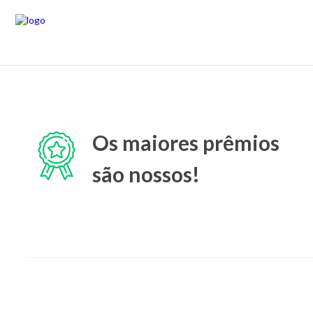
Os maiores prêmios
são nossos!