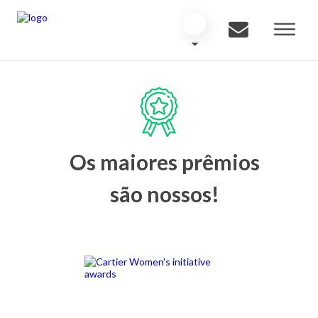
Os maiores prêmios
são nossos!