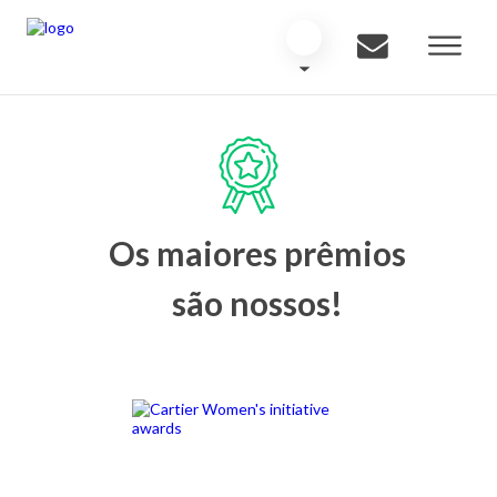
Os maiores prêmios
são nossos!