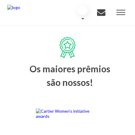
Os maiores prêmios
são nossos!