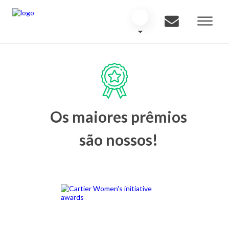
Os maiores prêmios
são nossos!