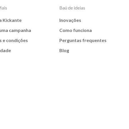
Mais
Baú de ideias
a Kickante
Inovações
 uma campanha
Como funciona
 e condições
Perguntas frequentes
idade
Blog