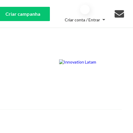
Criar campanha
Criar conta / Entrar