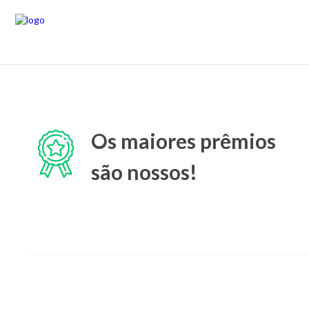
Os maiores prêmios
são nossos!