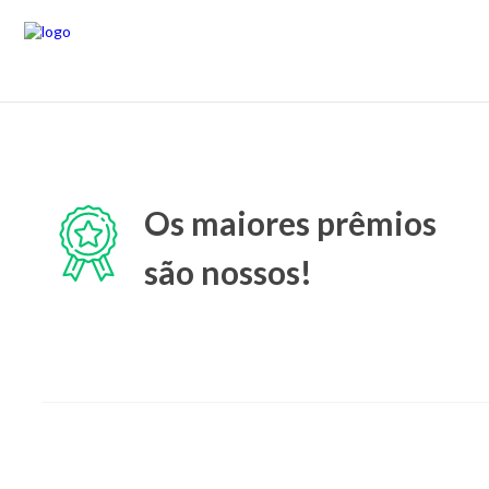
Os maiores prêmios
são nossos!