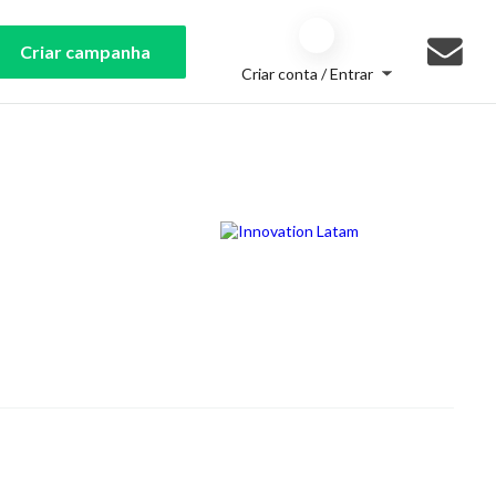
Criar campanha
Criar conta / Entrar