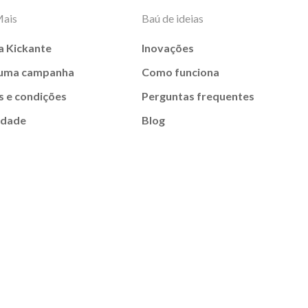
Mais
Baú de ideias
a Kickante
Inovações
 uma campanha
Como funciona
 e condições
Perguntas frequentes
idade
Blog