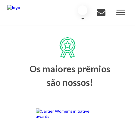
Os maiores prêmios
são nossos!