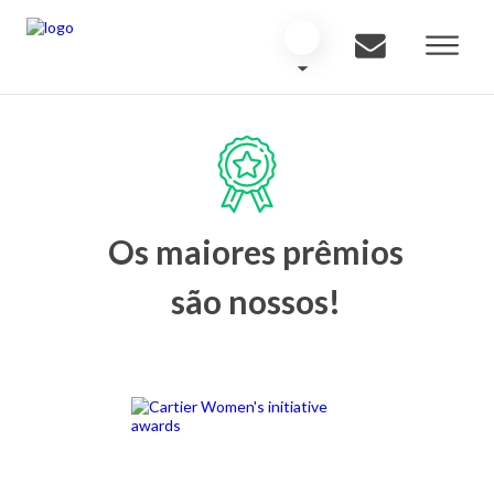
Os maiores prêmios
são nossos!