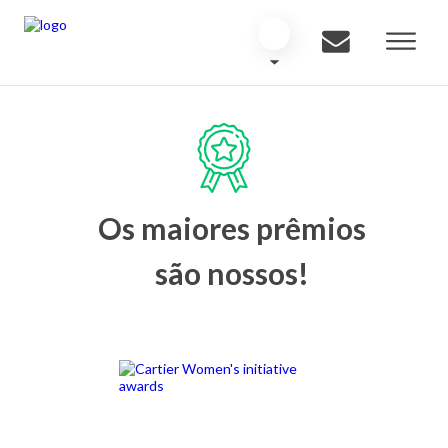
Os maiores prêmios
são nossos!