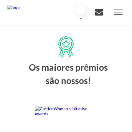
Os maiores prêmios
são nossos!