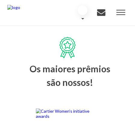
Os maiores prêmios
são nossos!