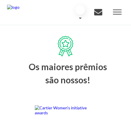
Os maiores prêmios
são nossos!