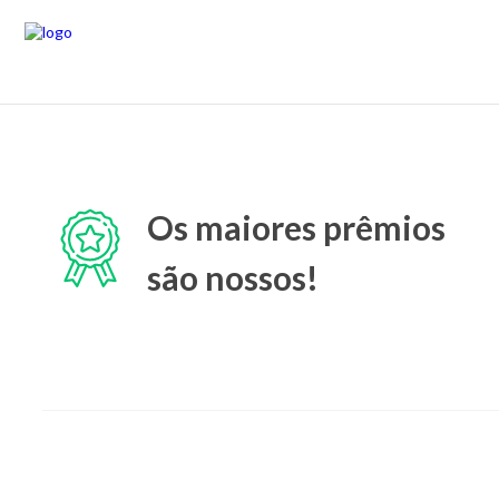
Os maiores prêmios
são nossos!