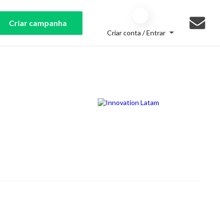
Criar campanha
Criar conta / Entrar