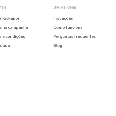
Mais
Baú de ideias
a Kickante
Inovações
 uma campanha
Como funciona
 e condições
Perguntas frequentes
idade
Blog