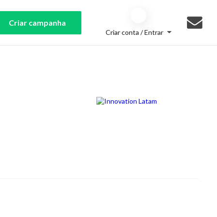
Criar campanha
Criar conta / Entrar