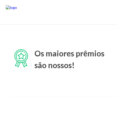
Os maiores prêmios
são nossos!