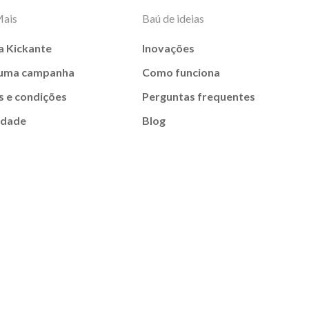
Mais
Baú de ideias
a Kickante
Inovações
 uma campanha
Como funciona
 e condições
Perguntas frequentes
idade
Blog