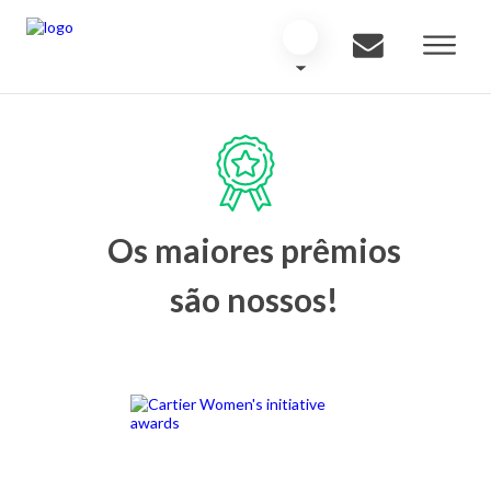
Os maiores prêmios
são nossos!