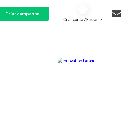
Criar campanha
Criar conta / Entrar