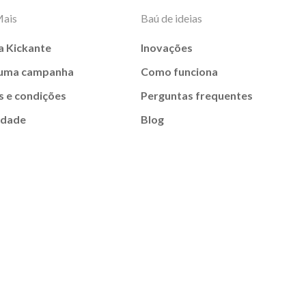
Mais
Baú de ideias
a Kickante
Inovações
 uma campanha
Como funciona
 e condições
Perguntas frequentes
idade
Blog