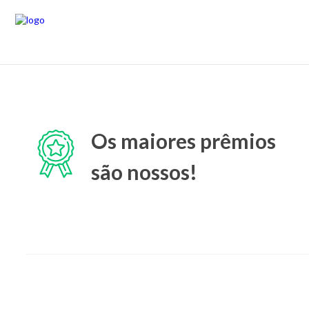
Os maiores prêmios
são nossos!