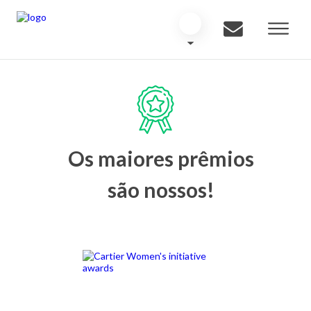
Os maiores prêmios
são nossos!