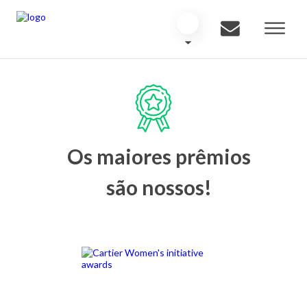
Os maiores prêmios
são nossos!