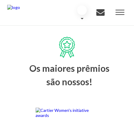
Os maiores prêmios
são nossos!