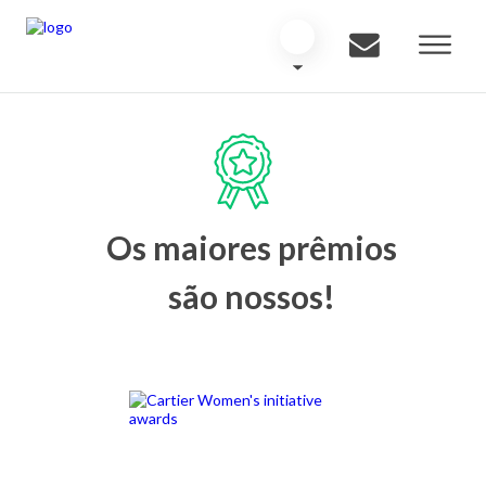
Os maiores prêmios
são nossos!