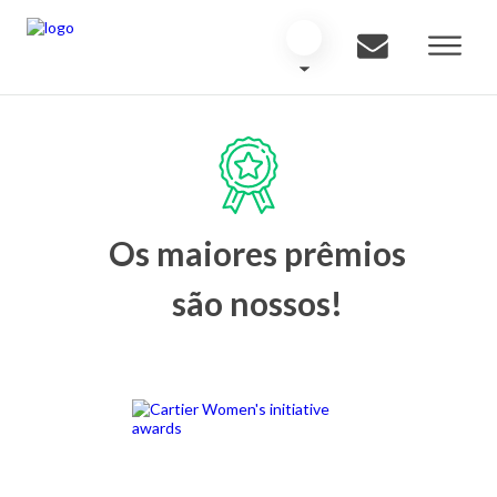
Os maiores prêmios
são nossos!