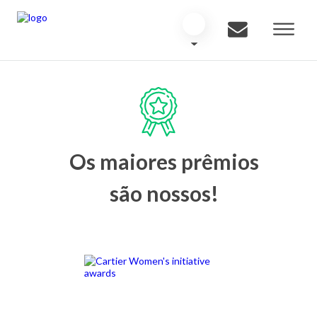
Os maiores prêmios
são nossos!