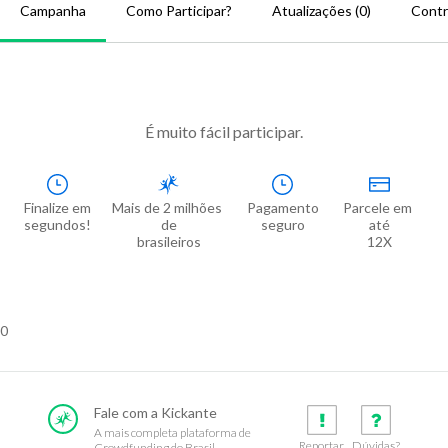
Campanha
Como Participar?
Atualizações (0)
Contr
É muito fácil participar.
Finalize em

Mais de 2 milhões 
Pagamento

Parcele em 
segundos!
de

seguro
até

brasileiros
12X
0
Fale com a Kickante
A mais completa plataforma de
Reportar
Dúvidas?
Crowdfunding do Brasil