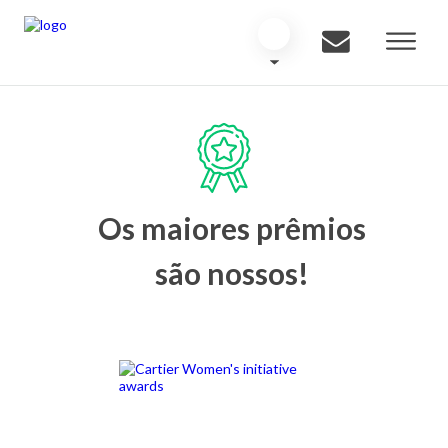
Os maiores prêmios
são nossos!