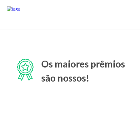
Os maiores prêmios
são nossos!