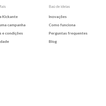
Mais
Baú de ideias
a Kickante
Inovações
 uma campanha
Como funciona
 e condições
Perguntas frequentes
idade
Blog