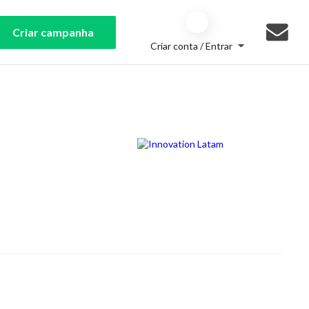
Criar campanha
Criar conta / Entrar