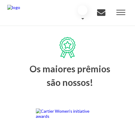
Os maiores prêmios
são nossos!