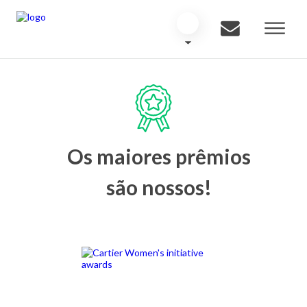
Os maiores prêmios
são nossos!