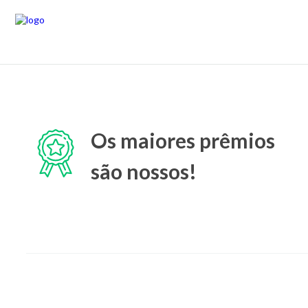
Os maiores prêmios
são nossos!