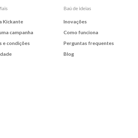
Mais
Baú de ideias
a Kickante
Inovações
 uma campanha
Como funciona
 e condições
Perguntas frequentes
idade
Blog