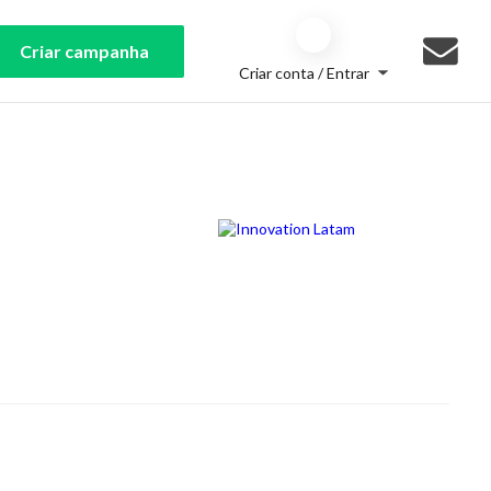
Criar campanha
Criar conta / Entrar