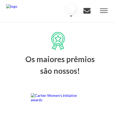
Os maiores prêmios
são nossos!