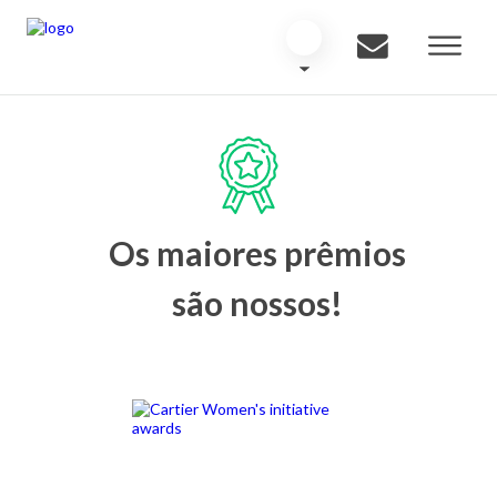
Os maiores prêmios
são nossos!