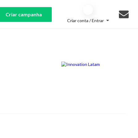
Criar campanha
Criar conta / Entrar