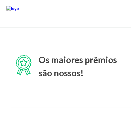
Os maiores prêmios
são nossos!