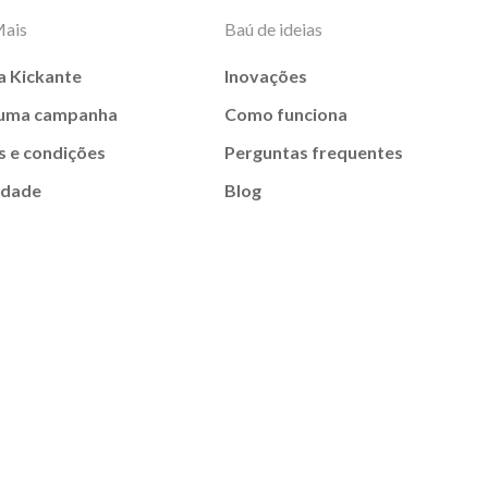
Mais
Baú de ideias
a Kickante
Inovações
 uma campanha
Como funciona
 e condições
Perguntas frequentes
idade
Blog