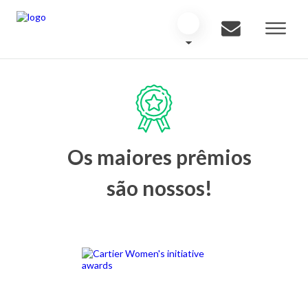
Os maiores prêmios
são nossos!