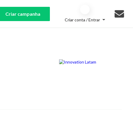
Criar campanha
Criar conta / Entrar