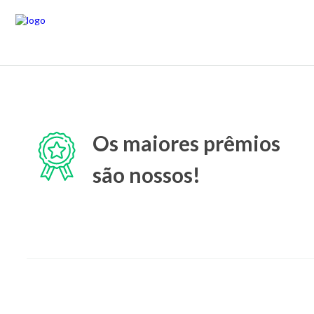
Os maiores prêmios
são nossos!