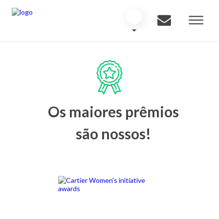
Os maiores prêmios
são nossos!