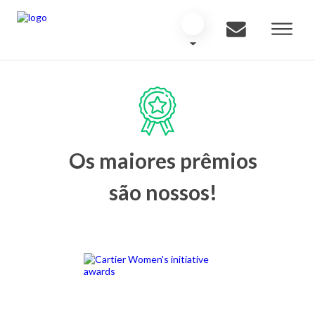
Os maiores prêmios
são nossos!