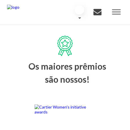
Os maiores prêmios
são nossos!