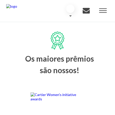
Os maiores prêmios
são nossos!