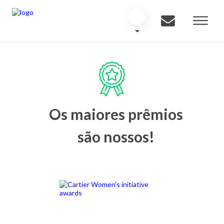
Os maiores prêmios
são nossos!