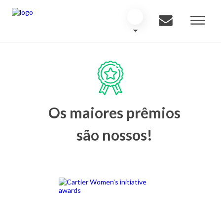
Os maiores prêmios
são nossos!